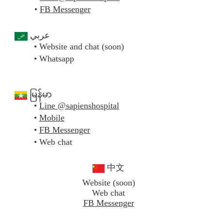
FB Messenger
عربي
Website and chat (soon)
Whatsapp
မြန်မာ
Line @sapienshospital
Mobile
FB Messenger
Web chat
中文
Website (soon)
Web chat
FB Messenger