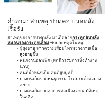
คำถาม: สาเหตุ ปวดคอ ปวดหลัง
เรื้อรัง
ส
า
เ
ห
ตุ
ข
อ
ง
ก
า
ร
ป
ว
ด
ห
ลั
ง
ม
า
เ
กิ
ด
จ
า
ก
ก
ร
ะ
ดู
ก
สั
น
ห
ลั
ง
ห
ม
อ
น
ร
อ
ง
ก
ร
ะ
ดู
ก
เ
สื่
อ
ม
พบบ่อยที่สุดในหมู่
ผู้
สู
ง
อ
า
ยุ
จ
า
ก
ค
ว
า
ม
เ
สื่
อ
ม
โ
ท
ร
ม
ร่
า
ง
ก
า
ย
เ
มื่
อ
สู
ง
อ
า
ยุ
ขึ้
น
พ
นั
ก
ง
า
น
อ
อ
ฟ
ฟิ
ศ
(
พ
ฤ
ติ
ก
ร
ร
ม
ก
า
ร
นั่
ง
ทำ
ง
า
น
น
า
น
)
ค
น
ที่
น้ำ
ห
นั
ก
เ
กิ
น
ค
น
ที่
สู
บ
บุ
ห
รี่
บ
า
ง
ค
น
เ
กิ
ด
จ
า
ก
พั
น
ธุ
ก
ร
ร
ม
โ
ร
ค
ป
ร
ะ
จำ
ตั
ว
บ
า
ง
อ
ย่
า
ง
บ
า
ง
ค
น
เ
กิ
ด
จ
า
ก
อ
า
ก
า
ร
ต่
อ
เ
นื่
อ
ง
จ
า
ก
อุ
บั
ติ
เ
ห
ตุ
ใ
น
อ
ดี
ต