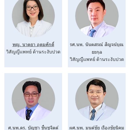
พญ. นาตยา อุดมศักดิ์
รศ.นพ. นันตสรณ์ สิญจน์บุณ
ยะกุล
วิสัญญีแพทย์ ด้านระงับปวด
วิสัญญีแพทย์ ด้านระงับปวด
ศ.นพ.ดร. บัญชา ชื่นชูจิตต์
ผศ.นพ. มนต์ชัย เรืองชัยนิคม