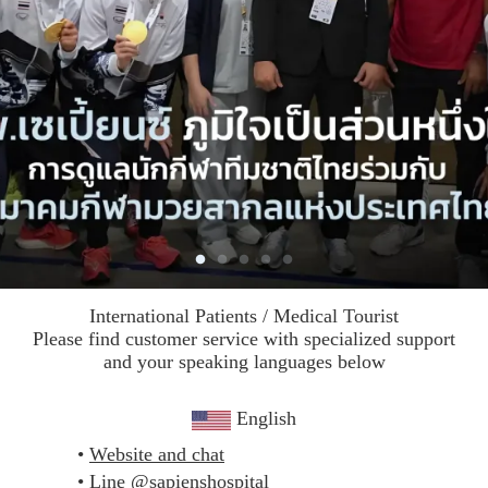
International Patients / Medical Tourist
Please find customer service with specialized support
and your speaking languages below
English
Website and chat
Line @sapienshospital