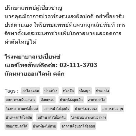
ปรึกษาแพทย์ผู้เชี่ยวชาญ
หากคุณมีอาการปวดท้องรุนแรงผิดปกติ อย่าซื้อยารับ
ประทานเอง ให้รีบพบแพทย์ที่แผนกฉุกเฉินทันที การ
รักษาตั้งแต่ระยะแรกช่วยเพิ่มโอกาสหายและลดการ
ผ่าตัดใหญ่ได้
โรงพยาบาลเซเปี้ยนซ์
เบอร์โทรศัพท์ติดต่อ: 02-111-3703
นัดหมายออนไลน์:
คลิก
Tags :
ลำไส้อุดตัน
ปวดท้อง
ท้องอืด
ท้องผูก
ปวดเกร็ง
ระบบทางเดินอาหาร
ศัลยกรรม
ปวดท้องฉุกเฉิน
อาการลำไส้
โรงพยาบาลเซเปี้ยนซ์
อาการลำไส้อุดตัน
ปวดท้องรุนแรง
อาการท้องผูก
สาเหตุลำไส้อุดตัน
วิธีรักษาลำไส้อุดตัน
โรคระบบทางเดินอาหาร
ศัลยกรรมลำไส้
ปวดท้องไม่หาย
อาการเตือนลำไส้อุดตัน