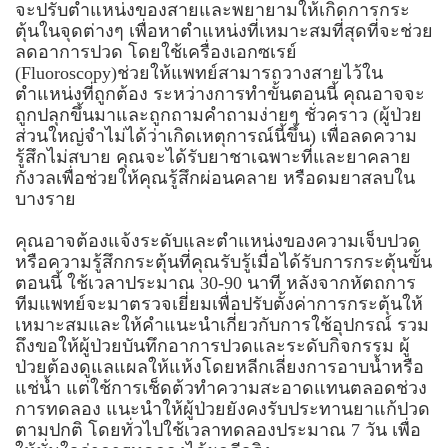
จะปรับตำแหน่งของสายและพยายามให้เกิดการกระ
ตุ้นในจุดต่างๆ เพื่อหาตำแหน่งที่เหมาะสมที่สุดที่จะช่วย
ลดอาการปวด โดยใช้เครื่องเอกซเรย์
(Fluoroscopy)ช่วยให้แพทย์สามารถวางสายไว้ใน
ตำแหน่งที่ถูกต้อง ระหว่างการทำขั้นตอนนี้ คุณอาจจะ
ถูกปลุกขึ้นมาและถูกถามคำถามง่ายๆ ชั่วคราว (ผู้ป่วย
ส่วนใหญ่จำไม่ได้ว่าเกิดเหตุการณ์นี้ขึ้น) เพื่อลดความ
รู้สึกไม่สบาย คุณจะได้รับยาชาเฉพาะที่และยาคลาย
กังวลเพื่อช่วยให้คุณรู้สึกผ่อนคลาย หรือดมยาสลบใน
บางราย
คุณอาจต้องแจ้งระดับและตำแหน่งของความเจ็บปวด
หรือความรู้สึกกระตุ้นที่คุณรับรู้เมื่อได้รับการกระตุ้นขั้น
ตอนนี้ ใช้เวลาประมาณ 30-90 นาที หลังจากหัตถการ
ทีมแพทย์จะมาตรวจเยี่ยมเพื่อปรับตั้งค่าการกระตุ้นให้
เหมาะสมและให้คำแนะนำเกี่ยวกับการใช้อุปกรณ์ รวม
ถึงขอให้ผู้ป่วยบันทึกอาการปวดและระดับกิจกรรม ผู้
ป่วยต้องดูแลแผลให้แห้งโดยหลีกเลี่ยงการอาบน้ำหรือ
แช่น้ำ แต่ใช้การเช็ดต้วทำความสะอาดแทนตลอดช่วง
การทดลอง แนะนำให้ผู้ป่วยยังคงรับประทานยาแก้ปวด
ตามปกติ โดยทั่วไปใช้เวลาทดลองประมาณ 7 วัน เพื่อ