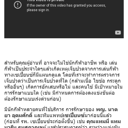
สำหรับคุณผู้อ่านที่ อาจจะไม่ใช่นักกีฬาอาชีพ หรือ เล่น
กีฬาเป็นประจำใดๆแล้วเกิดเหตุ
เจ็บปวดจากการเล่นกีฬา
ทางเซเปี้ยนซ์ก็มีแผนกดูแล โดยที่เราจะทำการตรวจการ
เจ็บปวดว่าเป็นการเจ็บปวดที่ใด (กล้ามเนื้อ ไขข้อ กระดูก
หรืออื่นๆ) เกิดการอักเสบหรือไม่ และคนไข้ มีเป้าหมายใน
การรักษาแบบใด (เช่น มีกำหนดการต้องลงแข่งขันต่อ
ต้องรักษาแบบเร่งด่วนก่อน)
มีนักกีฬาหลายคนที่ใช้บริการ การรักษาของ
พญ. นาต
ยา อุดมศักดิ์
และทีมแพทย์
เซเปี้ยนซ์
มาก่อนนี้แล้ว
(ก่อนที่ รพ. เซเปี้ยนซ์จะก่อตั้งขึ้น) เช่น
คุณแทมมี่ แทม
มารีน ธนสุกาญจน์
แชร์ประสบการณ์ว่า ระหว่างแข่งขัน