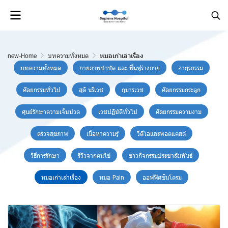
new-Home
บทความทั้งหมด
หมอเก่าเล่าเรื่อง
บทความทั้งหมด
กายภาพบำบัด และ ฟื้นฟูร่างกาย
อายุรกรรม
ศัลยกรรมทั่วไป
สูติ นรีเวช
กุมารเวช
ศัลยกรรมกระดูก
ศูนย์รักษาความเจ็บปวด
เวชปฏิบัติทั่วไป
ศัลยกรรมความงาม
ตรวจสุขภาพ
เนื้อหาความรู้
วีดีโอและพอดแคสต์
วิธีการรักษา
รีวิวจากคนไข้
ข่าวกิจกรรมประชาสัมพันธ์
หมอเก่าเล่าเรื่อง
หมอ Pain
ออฟฟิศซินโดรม