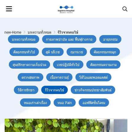
new-Home
บทความทั้งหมด
รีวิวจากคนไข้
บทความทั้งหมด
กายภาพบำบัด และ ฟื้นฟูร่างกาย
อายุรกรรม
ศัลยกรรมทั่วไป
สูติ นรีเวช
กุมารเวช
ศัลยกรรมกระดูก
ศูนย์รักษาความเจ็บปวด
เวชปฏิบัติทั่วไป
ศัลยกรรมความงาม
ตรวจสุขภาพ
เนื้อหาความรู้
วีดีโอและพอดแคสต์
วิธีการรักษา
รีวิวจากคนไข้
ข่าวกิจกรรมประชาสัมพันธ์
หมอเก่าเล่าเรื่อง
หมอ Pain
ออฟฟิศซินโดรม