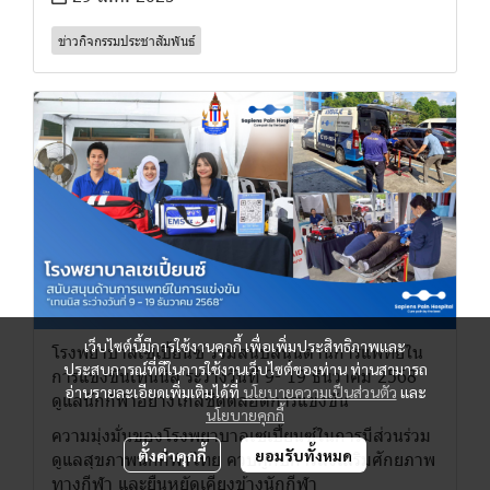
ข่าวกิจกรรมประชาสัมพันธ์
เว็บไซต์นี้มีการใช้งานคุกกี้ เพื่อเพิ่มประสิทธิภาพและ
โรงพยาบาลเซเปี้ยนซ์ ร่วมสนับสนุนด้านการแพทย์ใน
ประสบการณ์ที่ดีในการใช้งานเว็บไซต์ของท่าน ท่านสามารถ
การแข่งขันเทนนิส ระว่างวันที่ 9- 19 ธันวาคม 2568
อ่านรายละเอียดเพิ่มเติมได้ที่
นโยบายความเป็นส่วนตัว
และ
ดูแลนักกีฬาอย่างใกล้ชิดตลอดการแข่งขัน
นโยบายคุกกี้
ความมุ่งมั่นของโรงพยาบาลเซเปี้ยนซ์ในการมีส่วนร่วม
ตั้งค่าคุกกี้
ยอมรับทั้งหมด
ดูแลสุขภาพนักกีฬาไทย ควบคู่กับการส่งเสริมศักยภาพ
ทางกีฬา และยืนหยัดเคียงข้างนักกีฬา