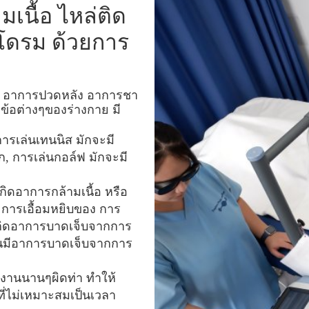
า
ม
เ
นื้
อ
ไ
ห
ล่
ติ
ด
โ
ด
ร
ม
ด้
ว
ย
ก
า
ร
ด
อ
า
ก
า
ร
ป
ว
ด
ห
ลั
ง
อ
า
ก
า
ร
ช
า
ม
ข้
อ
ต่
า
ง
ๆ
ข
อ
ง
ร่
า
ง
ก
า
ย
มี
ก
า
ร
เ
ล่
น
เ
ท
น
นิ
ส
มั
ก
จ
ะ
มี
ก
,
ก
า
ร
เ
ล่
น
ก
อ
ล์
ฟ
มั
ก
จ
ะ
มี
กิ
ด
อ
า
ก
า
ร
ก
ล้
า
ม
เ
นื้
อ
ห
รื
อ
ก
ก
า
ร
เ
อื้
อ
ม
ห
ยิ
บ
ข
อ
ง
ก
า
ร
ิ
ด
อ
า
ก
า
ร
บ
า
ด
เ
จ็
บ
จ
า
ก
ก
า
ร
น
มี
อ
า
ก
า
ร
บ
า
ด
เ
จ็
บ
จ
า
ก
ก
า
ร
ง
า
น
น
า
น
ๆ
ผิ
ด
ท่
า
ทำ
ใ
ห้
ี่
ไ
ม่
เ
ห
ม
า
ะ
ส
ม
เ
ป็
น
เ
ว
ล
า