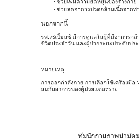
ช่วยเพิ่มความยืดหยุ่นของร่างกาย
ช่วยลดอาการปวดกล้ามเนื้อจากท่
นอกจากนี้
รพ.เซเปี้ยนซ์ มีการดูแลในผู้ที่มีอาการกล
ชีวิตประจำวัน และผู้ป่วยระยะประคับปร
หมายเหตุ
การออกกำลังกาย การเลือกใช้เครื่องมือ
สมกับอาการของผู้ป่วยแต่ละราย
ที
ม
นั
ก
ก
า
ย
ภ
า
พ
บำ
บั
ด