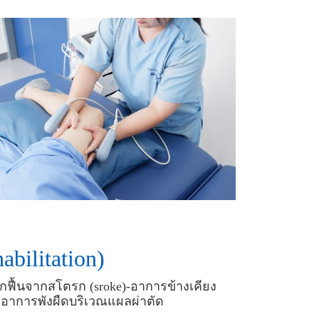
bilitation)
ักฟื้นจากสโตรก (sroke)-อาการข้างเคียง
ดอาการพังผืดบริเวณแผลผ่าตัด