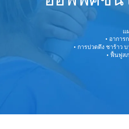
แผ
อาการกา
การปวดตึง ชาร้าว บา
ฟื้นฟูส