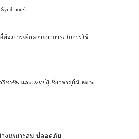
 Syndrome)
อายุที่ต้องการเพิ่มความสามารถในการใช้
วิชาชีพ และแพทย์ผู้เชี่ยวชาญให้เหมาะ
่
า
ง
เ
ห
ม
า
ะ
ส
ม
ป
ล
อ
ด
ภั
ย