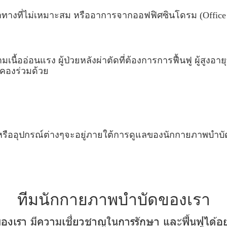
าทางที่ไม่เหมาะสม หรืออาการจากออฟฟิศซินโดรม (Office
้ามเนื้ออ่อนแรง ผู้ป่วยหลังผ่าตัดที่ต้องการการฟื้นฟู ผู้สูง
ะคองร่วมด้วย
 หรืออุปกรณ์ต่างๆจะอยู่ภายใต้การดูแลของนักกายภาพบำบัด
ที
ม
นั
ก
ก
า
ย
ภ
า
พ
บำ
บั
ด
ข
อ
ง
เ
ร
า
ข
อ
ง
เ
ร
า
มี
ค
ว
า
ม
เ
ชี่
ย
ว
ช
า
ญ
ใ
น
ก
า
ร
รั
ก
ษ
า
แ
ล
ะ
ฟื้
น
ฟู
ไ
ด้
อ
ย