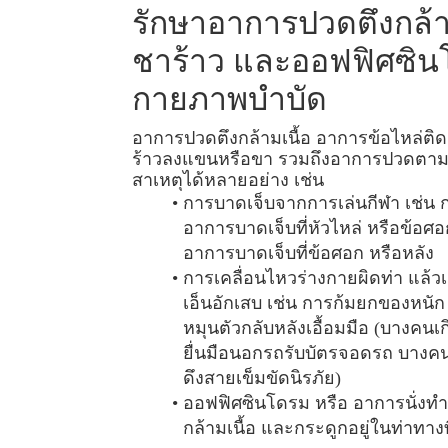
รั
ก
ษ
า
อ
า
ก
า
ร
ป
ว
ด
ตึ
ง
ก
ล้
ช
า
ร้
า
ว
แ
ล
ะ
อ
อ
ฟ
ฟิ
ศ
ซิ
น
ก
า
ย
ภ
า
พ
บำ
บั
ด
อ
า
ก
า
ร
ป
ว
ด
ตึ
ง
ก
ล้
า
ม
เ
นื้
อ
อ
า
ก
า
ร
ข้
อ
ไ
ห
ล่
ติ
ร้
า
ว
ล
ง
แ
ข
น
ห
รื
อ
ข
า
ร
ว
ม
ถึ
ง
อ
า
ก
า
ร
ป
ว
ด
ต
า
ส
า
เ
ห
ตุ
ไ
ด้
ห
ล
า
ย
อ
ย่
า
ง
เ
ช่
น
ก
า
ร
บ
า
ด
เ
จ็
บ
จ
า
ก
ก
า
ร
เ
ล่
น
กี
ฬ
า
เ
ช่
น
อ
า
ก
า
ร
บ
า
ด
เ
จ็
บ
ที่
หั
ว
ไ
ห
ล่
ห
รื
อ
ข้
อ
ศ
อ
อ
า
ก
า
ร
บ
า
ด
เ
จ็
บ
ที่
ข้
อ
ศ
อ
ก
ห
รื
อ
ห
ลั
ง
ก
า
ร
เ
ค
ลื่
อ
น
ไ
ห
ว
ร่
า
ง
ก
า
ย
ผิ
ด
ท่
า
แ
ล้
ว
เ
เ
อ็
น
อั
ก
เ
ส
บ
เ
ช่
น
ก
า
ร
ก้
ม
ย
ก
ข
อ
ง
ห
นั
ห
มุ
น
ตั
ว
ก
ลั
บ
ห
ลั
ง
เ
อื้
อ
ม
มื
อ
(
บ
า
ง
ค
น
เ
ก
ยื่
น
มื
อ
น
อ
ก
ร
ถ
รั
บ
บั
ต
ร
จ
อ
ด
ร
ถ
บ
า
ง
ค
ดึ
ง
ส
า
ย
เ
ข็
ม
ขั
ด
นิ
ร
ภั
ย
)
อ
อ
ฟ
ฟิ
ศ
ซิ
น
โ
ด
ร
ม
ห
รื
อ
อ
า
ก
า
ร
นั่
ง
ทำ
ก
ล้
า
ม
เ
นื้
อ
แ
ล
ะ
ก
ร
ะ
ดู
ก
อ
ยู่
ใ
น
ท่
า
ท
า
ง
ท