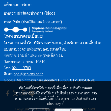
แพ็กเกจการรักษา
บทความน่ารู้และข่าวสาร (blog)
หมอ Pain (ประวัติศาสตร์การแพทย์)
โรงพยาบาลเซเปี้ยนซ์
โรงพยาบาลทั่วไป ที่มีความเชี่ยวชาญด้านรักษาความเจ็บปวด
แบบครบวงจร แห่งแรกของประเทศไทย
498/7 ซ.รามคำแหง 39 (เทพลีลา 1),
วังทองหลาง กทม. 10310
โทร
02-1113703
อีเมล
opd@sapiens.co.th
Google Map
https://share.google/1188u0vX1VBN5UR9E
เว็บไซต์นี้มีการใช้งานคุกกี้ เพื่อเพิ่มประสิทธิภาพและ
ประสบการณ์ที่ดีในการใช้งานเว็บไซต์ของท่าน ท่านสามารถ
อ่านรายละเอียดเพิ่มเติมได้ที่
นโยบายความเป็นส่วนตัว
และ
นโยบายคุกกี้
Copyright 2023 | All Rights Reserved | Powered by MWE