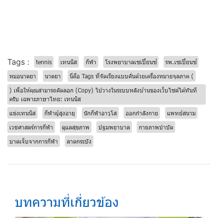
Tags :
tennis
เทนนิส
กีฬา
โรงพยาบาลเซเปี้ยนซ์
รพ.เซเปี้ยนซ์
หมอนาตยา
นาตยา
นี่คือ Tags ที่จัดเรียงแบบคั่นด้วยเครื่องหมายจุลภาค (
) เพื่อให้คุณสามารถคัดลอก (Copy) ไปวางในระบบหลังบ้านของเว็บไซต์ได้ทันที
ครับ เฉพาะภาษาไทย: เทนนิส
แข่งเทนนิส
กีฬาผู้สูงอายุ
นักกีฬาอาวุโส
ออกกำลังกาย
แพทย์สนาม
เวชศาสตร์การกีฬา
ดูแลสุขภาพ
ปฐมพยาบาล
กายภาพบำบัด
บาดเจ็บจากการกีฬา
ลาดกระบัง
บทความที่เกี่ยวข้อง